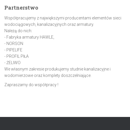
Partnerstwo
Współpracujemy z największymi producentami elementów sieci
wodociągowych, kanalizacyjnych oraz armatury.
Należą do nich:
- Fabryka armatury HAWLE,
- NORSON
- PIPELIFE
- PROFIL PIŁA
- ŻELIWO
We własnym zakresie produkujemy studnie kanalizacyjne i
wodomierzowe oraz komplety doszczelniające.
Zapraszamy do współpracy !