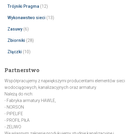
Trójniki Pragma
(12)
Wykonawstwo sieci
(13)
Zasuwy
(6)
Zbiorniki
(28)
Złączki
(10)
Partnerstwo
Współpracujemy z największymi producentami elementów sieci
wodociągowych, kanalizacyjnych oraz armatury.
Należą do nich:
- Fabryka armatury HAWLE,
- NORSON
- PIPELIFE
- PROFIL PIŁA
- ŻELIWO
We własnym zakresie produkujemy studnie kanalizacyjne i