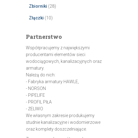
Zbiorniki
(28)
Złączki
(10)
Partnerstwo
Współpracujemy z największymi
producentami elementów sieci
wodociągowych, kanalizacyjnych oraz
armatury.
Należą do nich:
- Fabryka armatury HAWLE,
- NORSON
- PIPELIFE
- PROFIL PIŁA
- ŻELIWO
We własnym zakresie produkujemy
studnie kanalizacyjne i wodomierzowe
oraz komplety doszczelniające.