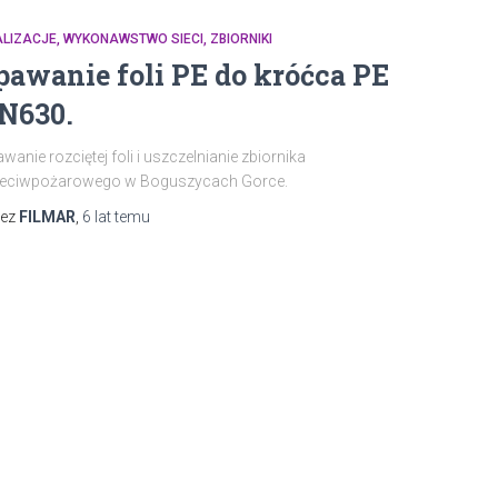
ALIZACJE
WYKONAWSTWO SIECI
ZBIORNIKI
pawanie foli PE do króćca PE
N630.
wanie rozciętej foli i uszczelnianie zbiornika
zeciwpożarowego w Boguszycach Gorce.
zez
FILMAR
,
6 lat
temu