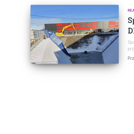
RE
S
D
Spa
pr
Pr