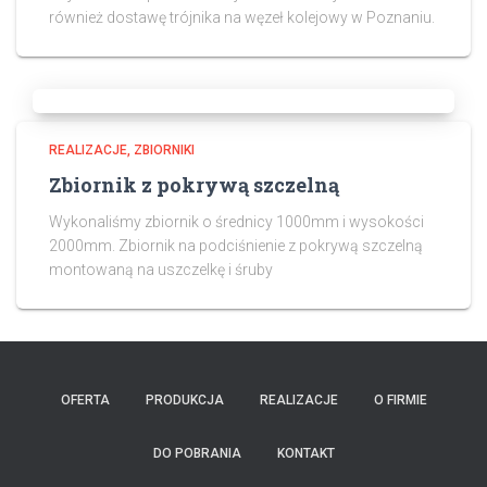
również dostawę trójnika na węzeł kolejowy w Poznaniu.
REALIZACJE
ZBIORNIKI
Zbiornik z pokrywą szczelną
Wykonaliśmy zbiornik o średnicy 1000mm i wysokości
2000mm. Zbiornik na podciśnienie z pokrywą szczelną
montowaną na uszczelkę i śruby
OFERTA
PRODUKCJA
REALIZACJE
O FIRMIE
DO POBRANIA
KONTAKT