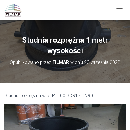
P
R
Z
E
Ł
Studnia rozprężna 1 metr
Ą
C
wysokości
Z
N
Opublikowano przez
FILMAR
w dniu
23 września 2022
A
W
I
G
A
C
Studnia rozprężna wlot PE100 SDR17 DN90
J
Ę