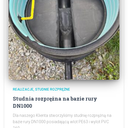
REALIZACJE
STUDNIE ROZPRĘŻNE
Studnia rozprężna na bazie rury
DN1000
Dla naszego Klienta stworzyliśmy studnię rozprężną na
bazie rury DN1000 posiadającą wlot PE63 i wylot PVC
160.