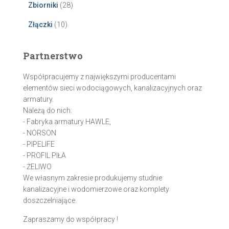
Zbiorniki
(28)
Złączki
(10)
Partnerstwo
Współpracujemy z największymi producentami
elementów sieci wodociągowych, kanalizacyjnych oraz
armatury.
Należą do nich:
- Fabryka armatury HAWLE,
- NORSON
- PIPELIFE
- PROFIL PIŁA
- ŻELIWO
We własnym zakresie produkujemy studnie
kanalizacyjne i wodomierzowe oraz komplety
doszczelniające.
Zapraszamy do współpracy !