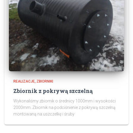
REALIZACJE
ZBIORNIKI
Zbiornik z pokrywą szczelną
Wykonaliśmy zbiornik o średnicy 1000mm i wysokości
2000mm. Zbiornik na podciśnienie z pokrywą szczelną
montowaną na uszczelkę i śruby