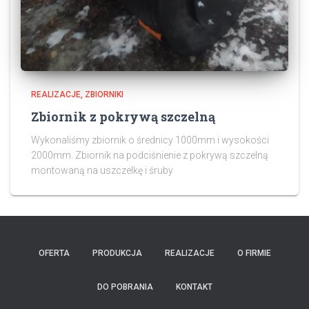
REALIZACJE
ZBIORNIKI
Zbiornik z pokrywą szczelną
Wykonaliśmy zbiornik o średnicy 1000mm i wysokości
2000mm. Zbiornik na podciśnienie z pokrywą szczelną
montowaną na uszczelkę i śruby
OFERTA
PRODUKCJA
REALIZACJE
O FIRMIE
DO POBRANIA
KONTAKT