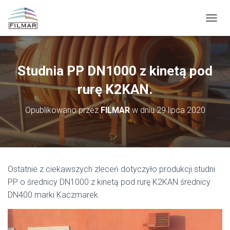
P
R
Z
E
Ł
Studnia PP DN1000 z kinetą pod
Ą
C
rurę K2KAN.
Z
N
Opublikowano przez
FILMAR
w dniu
29 lipca 2020
A
W
I
G
A
C
Ostatnie z ciekawszych zleceń dotyczyło produkcji studni
J
PP o średnicy DN1000 z kinetą pod rurę K2KAN średnicy
Ę
DN400 marki Kaczmarek.