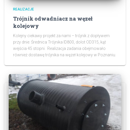
REALIZACJE
Trójnik odwadniacz na węzeł
kolejowy
Kolejny ciekawy projekt za nami – trójnik z dopływem
przy dnie. Średnica Trójnika ID800, dolot OD315, kąt
wejścia 45 stopni. Realizacja zadania obejmowało
również dostawę trójnika na węzeł kolejowy w Poznaniu.