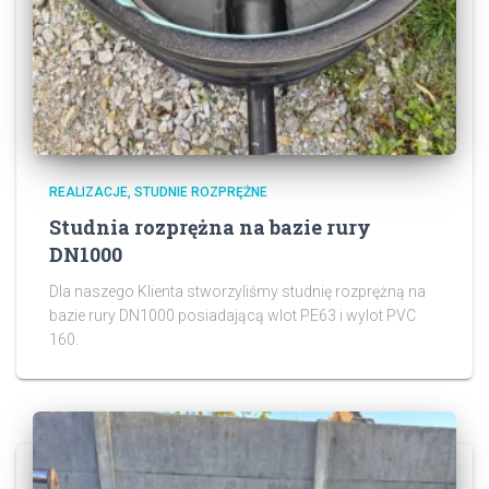
REALIZACJE
STUDNIE ROZPRĘŻNE
Studnia rozprężna na bazie rury
DN1000
Dla naszego Klienta stworzyliśmy studnię rozprężną na
bazie rury DN1000 posiadającą wlot PE63 i wylot PVC
160.