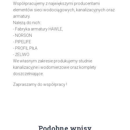
Współpracujemy z największymi producentami
elementów sieci wodociągowych, kanalizacyjnych oraz
armatury.
Należą do nich:
- Fabryka armatury HAWLE,
- NORSON
- PIPELIFE
- PROFIL PIŁA
- ŻELIWO
We własnym zakresie produkujemy studnie
kanalizacyjne i wodomierzowe oraz komplety
doszczelniające.
Zapraszamy do współpracy !
Podobne wpisy