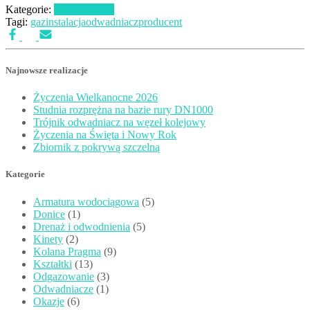
Kategorie:
Odwadniacze
Tagi:
gaz
instalacja
odwadniacz
producent
Najnowsze realizacje
Życzenia Wielkanocne 2026
Studnia rozprężna na bazie rury DN1000
Trójnik odwadniacz na węzeł kolejowy
Życzenia na Święta i Nowy Rok
Zbiornik z pokrywą szczelną
Kategorie
Armatura wodociągowa
(5)
Donice
(1)
Drenaż i odwodnienia
(5)
Kinety
(2)
Kolana Pragma
(9)
Kształtki
(13)
Odgazowanie
(3)
Odwadniacze
(1)
Okazje
(6)