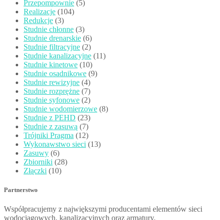
Przepompownie
(5)
Realizacje
(104)
Redukcje
(3)
Studnie chłonne
(3)
Studnie drenarskie
(6)
Studnie filtracyjne
(2)
Studnie kanalizacyjne
(11)
Studnie kinetowe
(10)
Studnie osadnikowe
(9)
Studnie rewizyjne
(4)
Studnie rozprężne
(7)
Studnie syfonowe
(2)
Studnie wodomierzowe
(8)
Studnie z PEHD
(23)
Studnie z zasuwą
(7)
Trójniki Pragma
(12)
Wykonawstwo sieci
(13)
Zasuwy
(6)
Zbiorniki
(28)
Złączki
(10)
Partnerstwo
Współpracujemy z największymi producentami elementów sieci
wodociągowych, kanalizacyjnych oraz armatury.