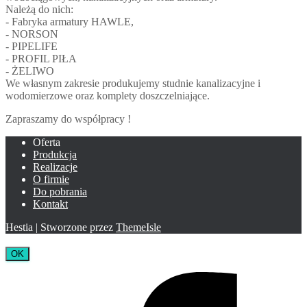
Należą do nich:
- Fabryka armatury HAWLE,
- NORSON
- PIPELIFE
- PROFIL PIŁA
- ŻELIWO
We własnym zakresie produkujemy studnie kanalizacyjne i
wodomierzowe oraz komplety doszczelniające.
Zapraszamy do współpracy !
Oferta
Produkcja
Realizacje
O firmie
Do pobrania
Kontakt
Hestia | Stworzone przez
ThemeIsle
OK