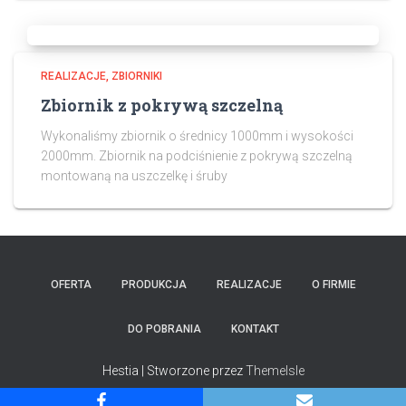
REALIZACJE
ZBIORNIKI
Zbiornik z pokrywą szczelną
Wykonaliśmy zbiornik o średnicy 1000mm i wysokości
2000mm. Zbiornik na podciśnienie z pokrywą szczelną
montowaną na uszczelkę i śruby
OFERTA
PRODUKCJA
REALIZACJE
O FIRMIE
DO POBRANIA
KONTAKT
Hestia | Stworzone przez
ThemeIsle