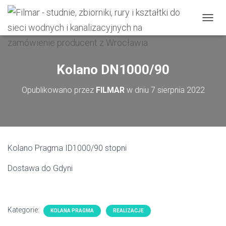
P
R
Z
E
Ł
Kolano DN1000/90
Ą
C
Opublikowano przez
FILMAR
w dniu
7 sierpnia 2022
Z
N
A
W
I
G
Kolano Pragma ID1000/90 stopni
A
C
Dostawa do Gdyni
J
Ę
Kategorie:
KOLANA PRAGMA
REALIZACJE