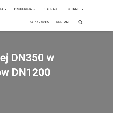
TA
PRODUKCJA
REALIZACJE
O FIRMIE
DO POBRANIA
KONTAKT
nej DN350 w
eków DN1200