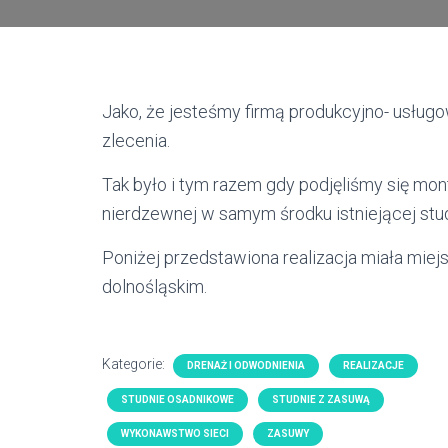
Jako, że jesteśmy firmą produkcyjno- usługo
zlecenia.
Tak było i tym razem gdy podjęliśmy się mo
nierdzewnej w samym środku istniejącej st
Poniżej przedstawiona realizacja miała mi
dolnośląskim.
Kategorie:
DRENAŻ I ODWODNIENIA
REALIZACJE
STUDNIE OSADNIKOWE
STUDNIE Z ZASUWĄ
WYKONAWSTWO SIECI
ZASUWY