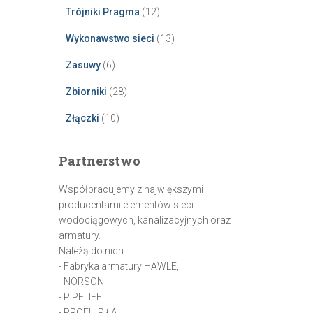
Trójniki Pragma
(12)
Wykonawstwo sieci
(13)
Zasuwy
(6)
Zbiorniki
(28)
Złączki
(10)
Partnerstwo
Współpracujemy z największymi
producentami elementów sieci
wodociągowych, kanalizacyjnych oraz
armatury.
Należą do nich:
- Fabryka armatury HAWLE,
- NORSON
- PIPELIFE
- PROFIL PIŁA