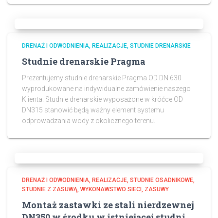
DRENAŻ I ODWODNIENIA
REALIZACJE
STUDNIE DRENARSKIE
Studnie drenarskie Pragma
Prezentujemy studnie drenarskie Pragma OD DN 630
wyprodukowane na indywidualne zamówienie naszego
Klienta. Studnie drenarskie wyposażone w króćce OD
DN315 stanowić będą ważny element systemu
odprowadzania wody z okolicznego terenu.
DRENAŻ I ODWODNIENIA
REALIZACJE
STUDNIE OSADNIKOWE
STUDNIE Z ZASUWĄ
WYKONAWSTWO SIECI
ZASUWY
Montaż zastawki ze stali nierdzewnej
DN350 w środku w istniejącej studni