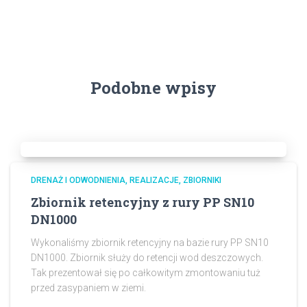
Podobne wpisy
DRENAŻ I ODWODNIENIA
REALIZACJE
ZBIORNIKI
Zbiornik retencyjny z rury PP SN10
DN1000
Wykonaliśmy zbiornik retencyjny na bazie rury PP SN10
DN1000. Zbiornik służy do retencji wod deszczowych.
Tak prezentował się po całkowitym zmontowaniu tuż
przed zasypaniem w ziemi.