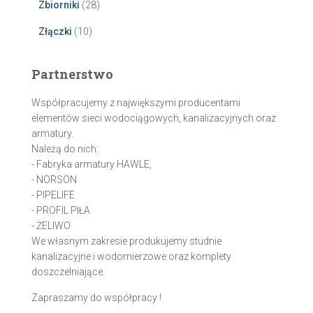
Zbiorniki
(28)
Złączki
(10)
Partnerstwo
Współpracujemy z największymi producentami
elementów sieci wodociągowych, kanalizacyjnych oraz
armatury.
Należą do nich:
- Fabryka armatury HAWLE,
- NORSON
- PIPELIFE
- PROFIL PIŁA
- ŻELIWO
We własnym zakresie produkujemy studnie
kanalizacyjne i wodomierzowe oraz komplety
doszczelniające.
Zapraszamy do współpracy !