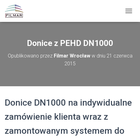
P
R
Z
E
Ł
Donice z PEHD DN1000
Ą
C
Opublikowano przez
Filmar Wrocław
w dniu
21 czerwca
Z
2015
N
A
W
I
G
A
C
Donice DN1000 na indywidualne
J
Ę
zamówienie klienta wraz z
zamontowanym systemem do