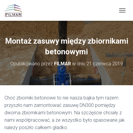
P
R
Z
E
Ł
Montaż zasuwy między zbiornikami
Ą
C
betonowymi
Z
N
Opublikowano przez
FILMAR
w dniu
21 czerwca 2019
A
W
I
G
A
C
Choć zbiorniki betonowe to nie nasza bajka tym razem
J
przyszło nam zamontować zasuwę DN300 pomiędzy
Ę
dwoma zbiornikami betonowym. Na szczęście chciały z
nami współpracować, a że wszystko było spasowane jak
należy poszło całkiem gładko.