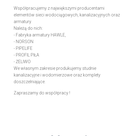
Współpracujemy z największymi producentami
elementów sieci wodociągowych, kanalizacyjnych oraz
armatury.
Należą do nich:
- Fabryka armatury HAWLE,
- NORSON
- PIPELIFE
- PROFIL PIŁA
- ŻELIWO
We własnym zakresie produkujemy studnie
kanalizacyjne i wodomierzowe oraz komplety
doszczelniające.
Zapraszamy do współpracy !