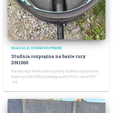
REALIZACJE
STUDNIE ROZPRĘŻNE
Studnia rozprężna na bazie rury
DN1000
Dla naszego Klienta stworzyliśmy studnię rozprężną na
bazie rury DN1000 posiadającą wlot PE63 i wylot PVC
160.