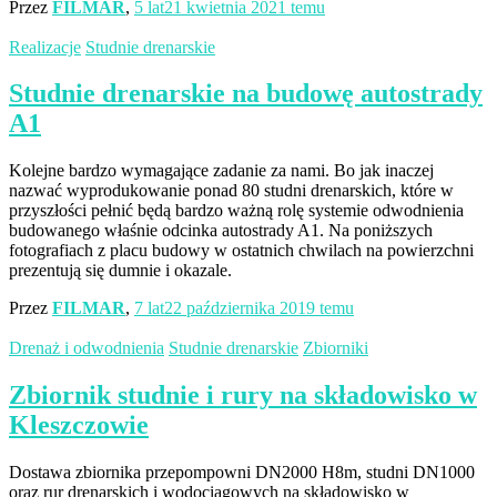
Przez
FILMAR
,
5 lat
21 kwietnia 2021
temu
Realizacje
Studnie drenarskie
Studnie drenarskie na budowę autostrady
A1
Kolejne bardzo wymagające zadanie za nami. Bo jak inaczej
nazwać wyprodukowanie ponad 80 studni drenarskich, które w
przyszłości pełnić będą bardzo ważną rolę systemie odwodnienia
budowanego właśnie odcinka autostrady A1. Na poniższych
fotografiach z placu budowy w ostatnich chwilach na powierzchni
prezentują się dumnie i okazale.
Przez
FILMAR
,
7 lat
22 października 2019
temu
Drenaż i odwodnienia
Studnie drenarskie
Zbiorniki
Zbiornik studnie i rury na składowisko w
Kleszczowie
Dostawa zbiornika przepompowni DN2000 H8m, studni DN1000
oraz rur drenarskich i wodociągowych na składowisko w