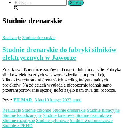
Szukaj:
Studnie drenarskie
Realizacje
Studnie drenarskie
Studnie drenarskie do fabryki silników
elektrycznych w Jaworze
Zrealizowaliśmy duże zamówienia na studnie drenarskie. Fabryka
silników elektrycznych w Jaworze zleciła nam produkcję
kilkudziesięciu studni drenarskich według indywidualnych
projektów. Na zdjęciach wyglądają niepozornie jednak samo
przetransportowanie łącznej ilości zajęło nam dwa dni robocze.
Przez
FILMAR
,
3 lata
10 lutego 2023
temu
Realizacje
Studnie chłonne
Studnie drenarskie
Studnie filtracyjne
Studnie kanalizacyjne
Studnie kinetowe
Studnie osadnikowe
Studnie rozprężne
Studnie syfonowe
Studnie wodomierzowe
Studnie z PEHD