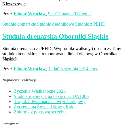
Kleszczowie
Przez
Filmar Wrocław
,
9 lat
17 maja 2017
temu
Studnie drenarskie
Studnie osadnikowe
Studnie z PEHD
Studnia drenarska Oborniki Śląskie
Studnia drenarska z PEHD. Wyprodukowaliśmy i dostarczyliśmy
studnie drenarskie na remontowaną linie kolejową w Obornikach
Śląskich.
Przez
Filmar Wrocław
,
12 lat
25 sierpnia 2014
temu
Najnowsze realizacje
Życzenia Wielkanocne 2026
Studnia rozprężna na bazie rury DN1000
Trójnik odwadniacz na węzeł kolejowy
Życzenia na Święta i Nowy Rok
Zbiornik z pokrywą szczelną
Kategorie