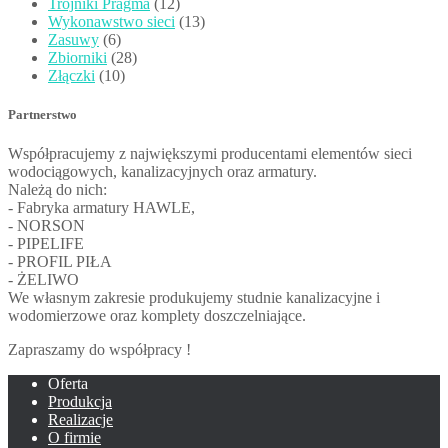
Trójniki Pragma
(12)
Wykonawstwo sieci
(13)
Zasuwy
(6)
Zbiorniki
(28)
Złączki
(10)
Partnerstwo
Współpracujemy z największymi producentami elementów sieci
wodociągowych, kanalizacyjnych oraz armatury.
Należą do nich:
- Fabryka armatury HAWLE,
- NORSON
- PIPELIFE
- PROFIL PIŁA
- ŻELIWO
We własnym zakresie produkujemy studnie kanalizacyjne i
wodomierzowe oraz komplety doszczelniające.
Zapraszamy do współpracy !
Oferta
Produkcja
Realizacje
O firmie