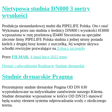
Nietypowa studnia DN800 3 metry
wysokości
Produkcja niestandardowej studni dla PIPELIFE Polska. Oto i ona!
Wykonana przez nas studnia o średnicy DN800 i wysokości H3000
wyposażona w rurę przelotową ID400 Stworzona na specjalne
zlecenie firmy PIPELIFE Polska studnia z jednej strony posiada
kielich z drugiej bosy koniec z uszczelką. Jej wnętrze skrywa
schodki rewizyjne pozwalające na
Zobacz szczegóły
Przez
FILMAR
,
4 lata
4 lipca 2022
temu
Drenaż i odwodnienia
Realizacje
Studnie drenarskie
Studnie drenarskie Pragma
Prezentujemy studnie drenarskie Pragma OD DN 630
wyprodukowane na indywidualne zamówienie naszego Klienta.
Studnie drenarskie wyposażone w króćce OD DN315 stanowić
będą ważny element systemu odprowadzania wody z okolicznego
terenu.