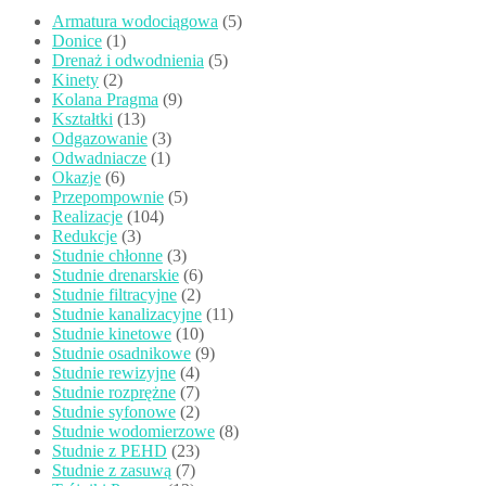
Armatura wodociągowa
(5)
Donice
(1)
Drenaż i odwodnienia
(5)
Kinety
(2)
Kolana Pragma
(9)
Kształtki
(13)
Odgazowanie
(3)
Odwadniacze
(1)
Okazje
(6)
Przepompownie
(5)
Realizacje
(104)
Redukcje
(3)
Studnie chłonne
(3)
Studnie drenarskie
(6)
Studnie filtracyjne
(2)
Studnie kanalizacyjne
(11)
Studnie kinetowe
(10)
Studnie osadnikowe
(9)
Studnie rewizyjne
(4)
Studnie rozprężne
(7)
Studnie syfonowe
(2)
Studnie wodomierzowe
(8)
Studnie z PEHD
(23)
Studnie z zasuwą
(7)